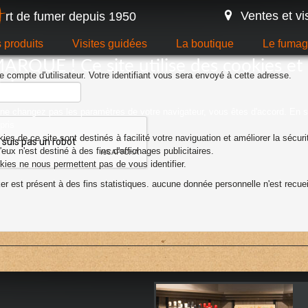
Ventes et vi
rt de fumer depuis 1950
A
 produits
Visites guidées
La boutique
Le fuma
RQUE ! Ce site utilise des cookies et 
re compte d'utilisateur. Votre identifiant vous sera envoyé à cette adresse.
laires.
 ne changez pas les paramètres de votre navigateur, vous êtes d'accord.
En s
pris
ies de ce site sont destinés à facilité votre naviguation et améliorer la sécuri
eux n'est destiné à des fins d'affichages publicitaires.
ies ne nous permettent pas de vous identifier.
er est présent à des fins statistiques. aucune donnée personnelle n'est recueil