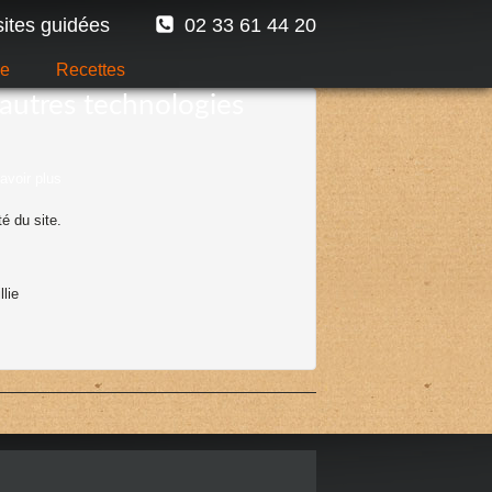
sites guidées
02 33 61 44 20
ge
Recettes
autres technologies
avoir plus
té du site.
lie