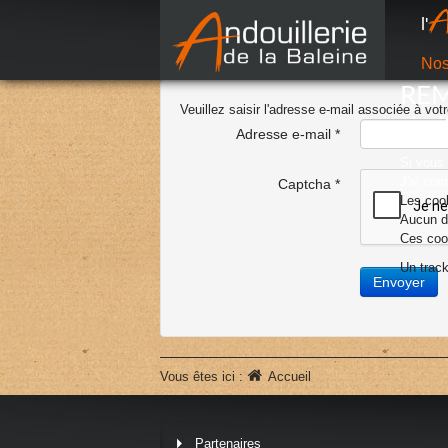
l'
Nos
REMA
Veuillez saisir l'adresse e-mail associée à vot
simi
Adresse e-mail
*
Si vous
J'ai com
Captcha
*
Les cook
Aucun d'
Ces cook
Un track
Envoyer
Vous êtes ici :
Accueil
Partenaires