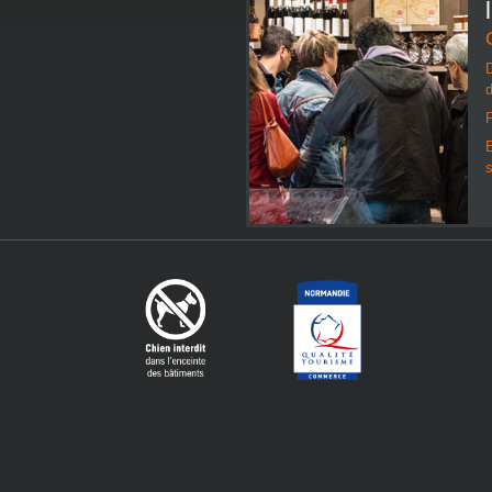
d
E
s