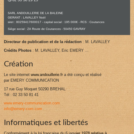
SARL ANDOUILLERIE DE LA BALEINE
GERANT : LAVALLEY Noël
siret : 80259417600017 - capital social : 195 000€ - RCS : Coutances
Siège social : ZA Route de Coutances - 50450 GAVRAY
Directeur de publication et de la rédaction
: M. LAVALLEY
Crédits Photos
: M. LAVALLEY, Eric EMERY ...
Création
Le site internet
www.andouillerie.fr
a été conçu et réalisé
par EMERY COMMUNICATION
17 rue Guy Moquet 50290 BREHAL
Tél : 02 33 50 81 41
www.emery-communication.com
info@emery-com.com
Informatiques et libertés
Conformément à la loi française du 6 janv
ier 1978 relative à