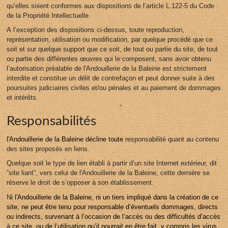
qu’elles soient conformes aux dispositions de l’article L.122-5 du Code
de la Propriété Intellectuelle.
A l’exception des dispositions ci-dessus, toute reproduction,
représentation, utilisation ou modification, par quelque procédé que ce
soit et sur quelque support que ce soit, de tout ou partie du site, de tout
ou partie des différentes œuvres qui le composent, sans avoir obtenu
l’autorisation préalable de l'Andouillerie de la Baleine est strictement
interdite et constitue un délit de contrefaçon et peut donner suite à des
poursuites judiciaires civiles et/ou pénales et au paiement de dommages
et intérêts.
Responsabilités
l'Andouillerie de la Baleine décline toute
responsabilité quant au contenu
des sites proposés en liens.
Quelque soit le type de lien établi à partir d’un site Internet extérieur, dit
”site liant”, vers celui de l'Andouillerie de la Baleine, cette dernière se
réserve le droit de s’opposer à son établissement.
N
i l'Andouillerie de la Baleine, ni un tiers impliqué dans la création de ce
site, ne peut être tenu pour responsable d’éventuels dommages, directs
ou indirects, survenant à l’occasion de l’accès ou des difficultés d’accès
à ce site, ou de l’utilisation qu’il pourrait en être fait, y compris les virus