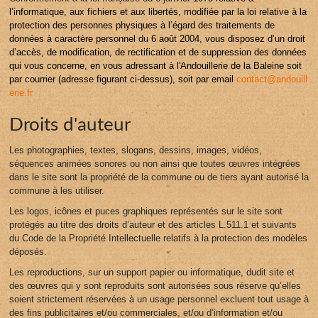
l’informatique, aux fichiers et aux libertés, modifiée par la loi relative à la
protection des personnes physiques à l’égard des traitements de
données à caractère personnel du 6 août 2004, vous disposez d’un droit
d’accès, de modification, de rectification et de suppression des données
qui vous concerne, en vous adressant à l'Andouillerie de la Baleine soit
par courrier (adresse figurant ci-dessus), soit par email
contact@andouill
erie.fr
Droits d'auteur
Les photographies, textes, slogans, dessins, images, vidéos,
séquences animées sonores ou non ainsi que toutes œuvres intégrées
dans le site sont la propriété de la commune ou de tiers ayant autorisé la
commune à les utiliser.
Les logos, icônes et puces graphiques représentés sur le site sont
protégés au titre des droits d’auteur et des articles L.511.1 et suivants
du Code de la Propriété Intellectuelle relatifs à la protection des modèles
déposés.
Les reproductions, sur un support papier ou informatique, dudit site et
des œuvres qui y sont reproduits sont autorisées sous réserve qu’elles
soient strictement réservées à un usage personnel excluent tout usage à
des fins publicitaires et/ou commerciales, et/ou d’information et/ou