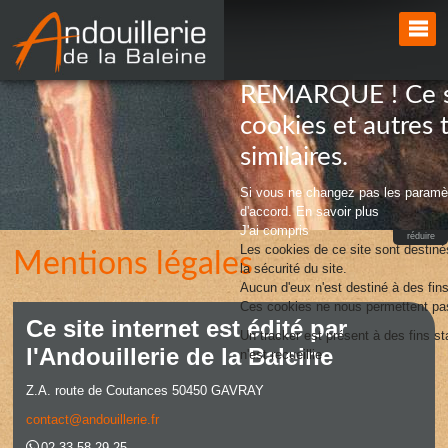
REMARQUE ! Ce sit
cookies et autres 
similaires.
Si vous ne changez pas les paramèt
d'accord.
En savoir plus
J'ai compris
réduire
Les cookies de ce site sont destinés
Mentions légales
la sécurité du site.
Aucun d'eux n'est destiné à des fins 
Ces cookies ne nous permettent pas 
Ce site internet est édité par
Un tracker est présent à des fins s
l'Andouillerie de la Baleine
n'est recueillie
Z.A. route de Coutances 50450 GAVRAY
contact@andouillerie.fr
02 33 58 29 25