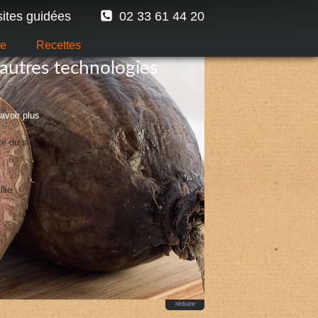
sites guidées
02 33 61 44 20
ge
Recettes
autres technologies
avoir plus
té du site.
lie
réduire