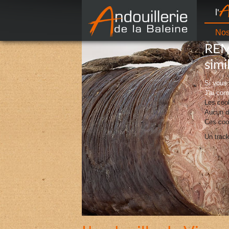
l'
Nos
REMA
simi
Si vous
J'ai com
Les cook
Aucun d'
Ces cook
Un track