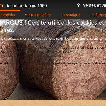
Ventes et vi
rt de fumer depuis 1950
A
 produits
Visites guidées
La boutique
Le fuma
RQUE ! Ce site utilise des cookies et 
laires.
 ne changez pas les paramètres de votre navigateur, vous êtes d'accord.
En s
pris
ies de ce site sont destinés à facilité votre naviguation et améliorer la sécuri
eux n'est destiné à des fins d'affichages publicitaires.
ies ne nous permettent pas de vous identifier.
er est présent à des fins statistiques. aucune donnée personnelle n'est recueil