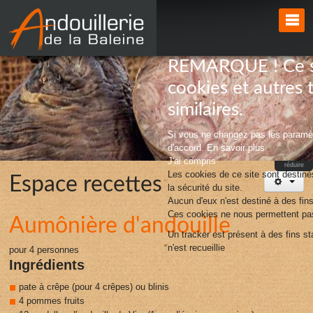
REMARQUE ! Ce sit
cookies et autres 
similaires.
Si vous ne changez pas les paramèt
d'accord.
En savoir plus
J'ai compris
réduire
Les cookies de ce site sont destinés
Espace recettes
la sécurité du site.
Aucun d'eux n'est destiné à des fins 
Ces cookies ne nous permettent pas 
Aumônière d'andouille
Un tracker est présent à des fins s
n'est recueillie
pour 4 personnes
Ingrédients
pate à crêpe (pour 4 crêpes) ou blinis
4 pommes fruits