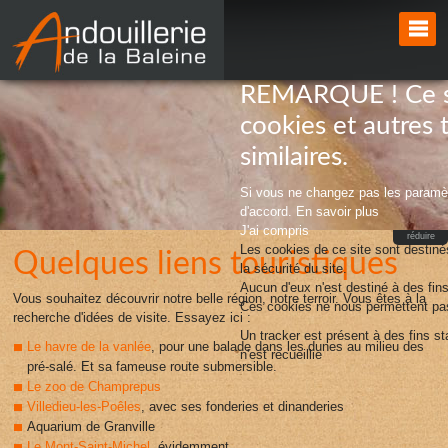
REMARQUE ! Ce sit
cookies et autres 
similaires.
Si vous ne changez pas les paramèt
d'accord.
En savoir plus
J'ai compris
réduire
Les cookies de ce site sont destinés
Quelques liens touristiques
la sécurité du site.
Aucun d'eux n'est destiné à des fins 
Vous souhaitez découvrir notre belle région, notre terroir. Vous êtes à la
Ces cookies ne nous permettent pas 
recherche d'idées de visite. Essayez ici :
Un tracker est présent à des fins s
Le havre de la vanlée
, pour une balade dans les dunes au milieu des
n'est recueillie
pré-salé. Et sa fameuse route submersible.
Le zoo de Champrepus
Villedieu-les-Poêles
, avec ses fonderies et dinanderies
Aquarium de Granville
Le Mont-Saint-Michel
, évidemment.