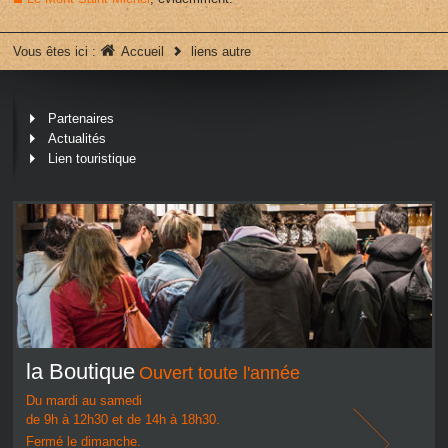
Vous êtes ici :
Accueil
liens autre
Partenaires
Actualités
Lien touristique
la Boutique
Ouvert toute l'année
Du mardi au samedi
de 9h à 12h30 et de 14h à 18h30.
Fermé le dimanche.